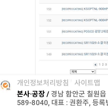
KSOPTNL-900H
153
[
RECIPROCATING
]
KSOPTNL-900H
152
[
RECIPROCATING
]
POSCO 광양 2제강
151
[
RECIPROCATING
]
SR11029 소결 
150
[
RECIPROCATING
]
SR11029 소결 
149
[
RECIPROCATING
]
1
2
3
개인정보처리방침
사이트맵
본사·공장 /
경남 함안군 칠원읍 오곡로
589-8040, 대표 : 권환주, 등록번