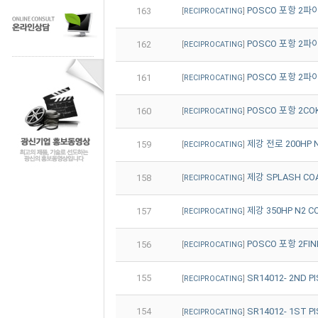
POSCO 포항 2파이넥
163
[
RECIPROCATING
]
POSCO 포항 2파이넥
162
[
RECIPROCATING
]
POSCO 포항 2파이넥
161
[
RECIPROCATING
]
POSCO 포항 2COKE
160
[
RECIPROCATING
]
제강 전로 200HP 
159
[
RECIPROCATING
]
제강 SPLASH COA
158
[
RECIPROCATING
]
제강 350HP N2 C
157
[
RECIPROCATING
]
POSCO 포항 2FIN
156
[
RECIPROCATING
]
155
SR14012- 2ND P
[
RECIPROCATING
]
154
SR14012- 1ST P
[
RECIPROCATING
]