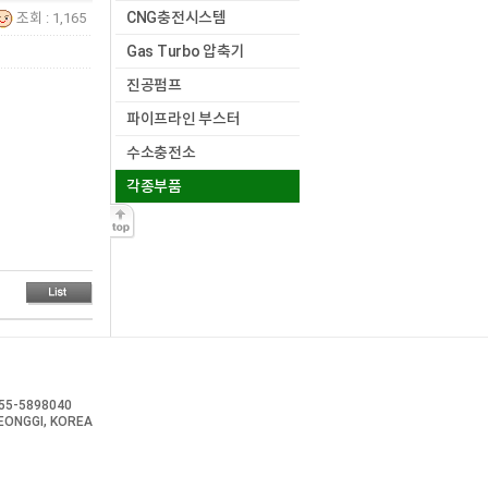
CNG충전시스템
조회 : 1,165
Gas Turbo 압축기
진공펌프
파이프라인 부스터
수소충전소
각종부품
-55-5898040
EONGGI, KOREA