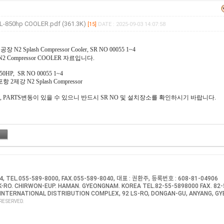
-850hp COOLER.pdf (361.3K)
[15]
DATE : 2025-09-03 14:07:58
N2 Splash Compressor Cooler, SR NO 00055 1~4
 N2 Compressor COOLER 자료입니다.
0HP, SR NO 00055 1~4
2제강 N2 Splash Compressor
양, PARTS변동이 있을 수 있으니 반드시 SR NO 및 설치장소를 확인하시기 바랍니다.
EL.055-589-8000, FAX.055-589-8040, 대표 : 권환주, 등록번호 : 608-81-04906
-RO. CHIRWON-EUP. HAMAN. GYEONGNAM. KOREA TEL.82-55-5898000 FAX. 82
INTERNATIONAL DISTRIBUTION COMPLEX, 92 LS-RO, DONGAN-GU, ANYANG, GY
RESERVED.