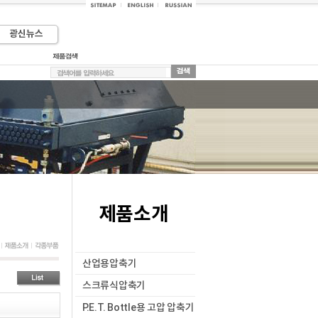
광신뉴스
제품소개
산업용압축기
스크류식압축기
P.E.T. Bottle용 고압 압축기