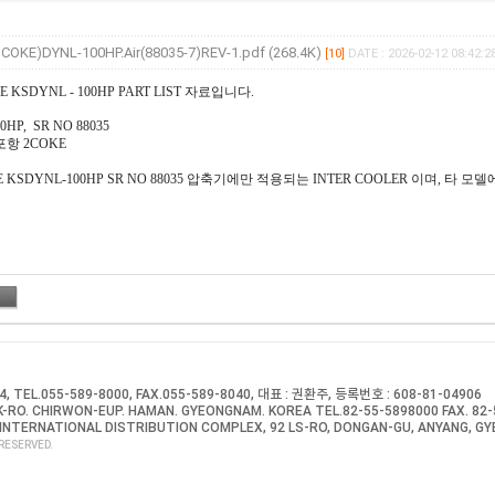
COKE)DYNL-100HP.Air(88035-7)REV-1.pdf (268.4K)
[10]
DATE : 2026-02-12 08:42:2
 KSDYNL - 100HP PART LIST 자료입니다.
0HP, SR NO 88035
항 2COKE
 KSDYNL-100HP SR NO 88035 압축기에만 적용되는 INTER COOLER 이며, 타 모
EL.055-589-8000, FAX.055-589-8040, 대표 : 권환주, 등록번호 : 608-81-04906
-RO. CHIRWON-EUP. HAMAN. GYEONGNAM. KOREA TEL.82-55-5898000 FAX. 82
INTERNATIONAL DISTRIBUTION COMPLEX, 92 LS-RO, DONGAN-GU, ANYANG, GY
RESERVED.