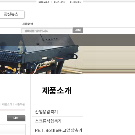
광신뉴스
제품소개
산업용압축기
스크류식압축기
P.E.T. Bottle용 고압 압축기