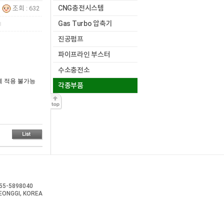
CNG충전시스템
조회 : 632
Gas Turbo 압축기
8
진공펌프
파이프라인 부스터
수소충전소
델에 적용 불가능
각종부품
-55-5898040
EONGGI, KOREA