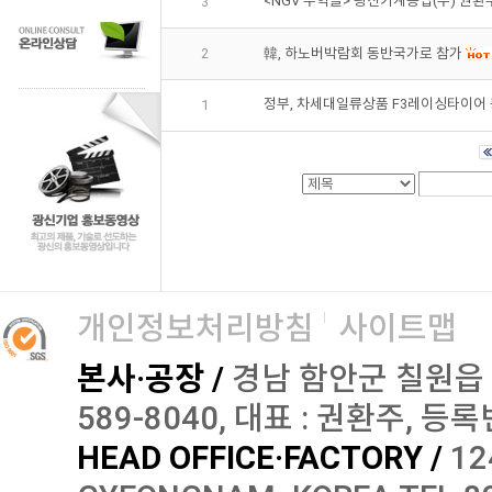
<NGV 주역들> 광신기계공업(주) 권환주
3
2
韓, 하노버박람회 동반국가로 참가
정부, 차세대일류상품 F3레이싱타이어 등
1
개인정보처리방침
사이트맵
본사·공장 /
경남 함안군 칠원읍 오곡로
589-8040, 대표 : 권환주, 등록번
HEAD OFFICE·FACTORY /
12