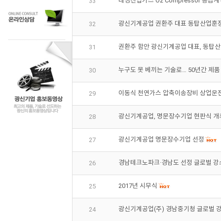
대성산업가스 O2 Compressor 공급
33
광신기계공업 권환주 대표 동탑산업훈
32
권환주 함안 광신기계공업 대표, 동탑산
31
누구도 못 베끼는 기술로… 50년간 제품
30
이동식 천연가스 압축이송장비 상업운
29
광신기계공업, 명문장수기업 현판식 개
28
광신기계공업 명문장수기업 선정
27
경남테크노파크·경남도 선정 글로벌 
26
2017년 시무식
25
광신기계공업(주) 경남중기청 글로벌 
24