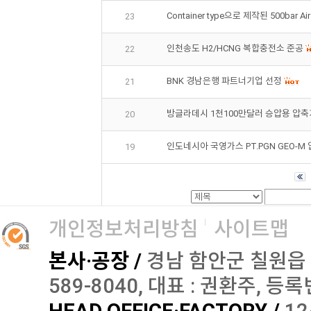
Container type으로 제작된 500bar Air
23
인천송도 H2/HCNG 복합충전소 준공
22
BNK 경남은행 파트너기업 선정
21
방글라데시 1천100만달러 승압용 압축
20
인도네시아 국영가스 PT.PGN GEO-M
19
개인정보처리방침
사이트맵
본사·공장 /
경남 함안군 칠원읍 오곡로
589-8040, 대표 : 권환주, 등록번