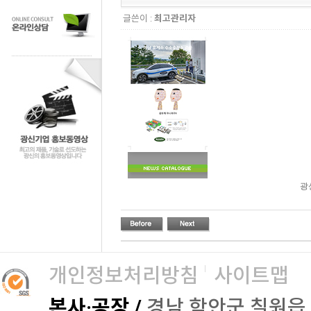
글쓴이 :
최고관리자
광
개인정보처리방침
사이트맵
본사·공장 /
경남 함안군 칠원읍 오곡로