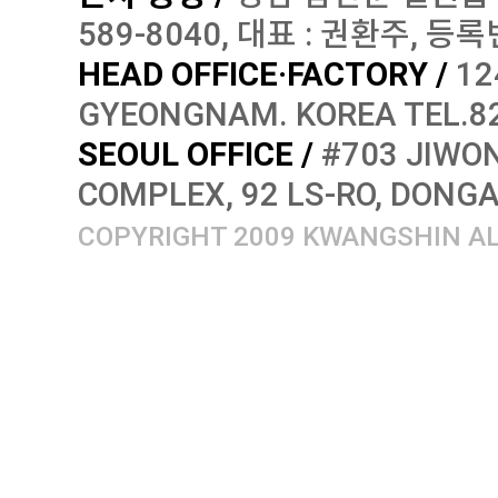
589-8040, 대표 : 권환주, 등록번
HEAD OFFICE·FACTORY /
12
GYEONGNAM. KOREA TEL.82
SEOUL OFFICE /
#703 JIWON
COMPLEX, 92 LS-RO, DONG
COPYRIGHT 2009 KWANGSHIN AL